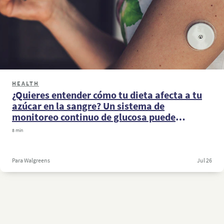
HEALTH
¿Quieres entender cómo tu dieta afecta a tu
azúcar en la sangre? Un sistema de
monitoreo continuo de glucosa puede
ayudarte
8 min
Para Walgreens
Jul 26